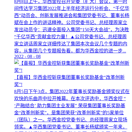
8月8日上午，华西金控召开党委（扩大）会议，第一时
间传达学习集团2022年上半年经济运行分析会、“千亿华
西”动员会、创新发展推进会和集团党委书记、董事长杨
斌在会上作的讲话精神。公司党委书记、总经理周家立
发出动员令：迅速全面投入集团“150天大会战”，为决胜
“千亿华西”贡献金控力量！▲公司党委书记、总经理周
家立讲话周家立详细传达了集团本次会议几个专题的内
容，从集团几个专题报告看，都为华西金控的进一步...
2022
-
08
-
08
【喜报】华西金控斩获集团董事长奖励基金“改革创新
奖”!
8月5日下午3点，集团2022年董事长奖励基金颁奖仪式在
欢快的乐曲声中拉开帷幕。在本次评选中，华西金控 “
‘产融结合’ 助力集团主业发展” 荣获集团董事长奖励基
金“改革创新奖”，是集团荣获“改革创新奖”的5家单位
（团队）之一。华西金控党委书记、总经理周家立现场
领奖。▲华西集团党委书记、董事长杨斌颁奖一年来，