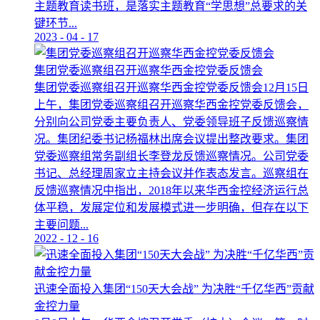
主题教育读书班，是落实主题教育“学思想”总要求的关
键环节...
2023
-
04
-
17
集团党委巡察组召开巡察华西金控党委反馈会
集团党委巡察组召开巡察华西金控党委反馈会12月15日
上午，集团党委巡察组召开巡察华西金控党委反馈会，
分别向公司党委主要负责人、党委领导班子反馈巡察情
况。集团纪委书记杨福林出席会议提出整改要求。集团
党委巡察组常务副组长李登龙反馈巡察情况。公司党委
书记、总经理周家立主持会议并作表态发言。巡察组在
反馈巡察情况中指出，2018年以来华西金控经济运行总
体平稳，发展定位和发展模式进一步明确，但存在以下
主要问题...
2022
-
12
-
16
迅速全面投入集团“150天大会战” 为决胜“千亿华西”贡献
金控力量