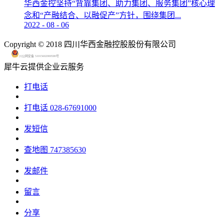
华西金控坚持“背靠集团、助力集团、服务集团”核心理
念和“产融结合、以融促产”方针，围绕集团...
2022
-
08
-
06
Copyright © 2018 四川华西金融控股股份有限公司
川公网安备 51015602000580号
犀牛云提供企业云服务
打电话
打电话
028-67691000
发短信
查地图
747385630
发邮件
留言
分享